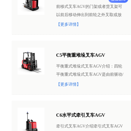
前移式叉车AGV的门架或者货叉架可
以前后移动伸出到前轮之外叉取或放
下货物，行走时货叉带货物收回，使
【更多详情】
货物重心在支撑面内;
C5平衡重堆垛叉车AGV
平衡重式堆垛式叉车AGV介绍：四轮
平衡重式堆垛式叉车AGV是由前驱动/
后转向的结构，比仓储式平衡重车更
【更多详情】
稳定、可以承担更重的搬运。它适用
于运输各种托盘，箱或纸卷等搬运物
料，并能
C6水平式牵引叉车AGV
牵引式叉车AGV介绍牵引式叉车AGV