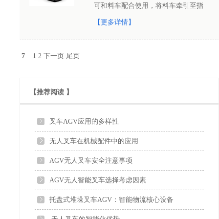
可和料车配合使用，将料车牵引至指
定地点，并可一次性牵引多台料车;*高
【更多详情】
牵引重量可达20T，*高运行速度
3m/s，采用激光导航技术
7
1
2
下一页
尾页
【推荐阅读
】
叉车AGV应用的多样性
无人叉车在机械配件中的应用
AGV无人叉车安全注意事项
AGV无人智能叉车选择考虑因素
托盘式堆垛叉车AGV：智能物流核心设备