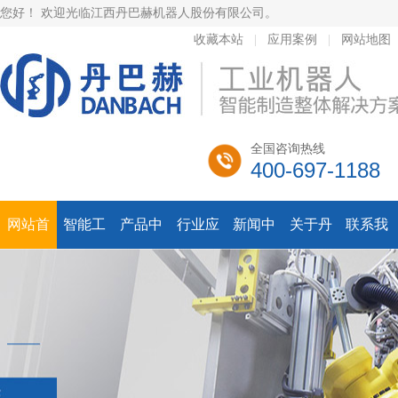
您好！ 欢迎光临江西丹巴赫机器人股份有限公司。
收藏本站
|
应用案例
|
网站地图
全国咨询热线
400-697-1188
网站首
智能工
产品中
行业应
新闻中
关于丹
联系我
页
厂解决
心
用方案
心
巴赫
们
方案