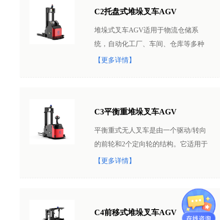
C2托盘式堆垛叉车AGV
堆垛式叉车AGV适用于物流仓储系
统，自动化工厂、车间、仓库等多种
场所。可实现对货物的精准搬运、堆
【更多详情】
垛。堆垛式叉车AGV特点堆垛式叉车
AGV采用舵轮系统，具有结
C3平衡重堆垛叉车AGV
平衡重式无人叉车是由一个驱动/转向
的前轮和2个定向轮的结构。它适用于
运输各种托盘，箱或纸卷等搬运物
【更多详情】
料，并能够满足不同尺寸的负载单
位。
C4前移式堆垛叉车AGV